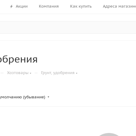
Акции
Компания
Как купить
Адреса магазин
добрения
—
—
Хозтовары
Грунт, удобрения
умолчанию (убывание)