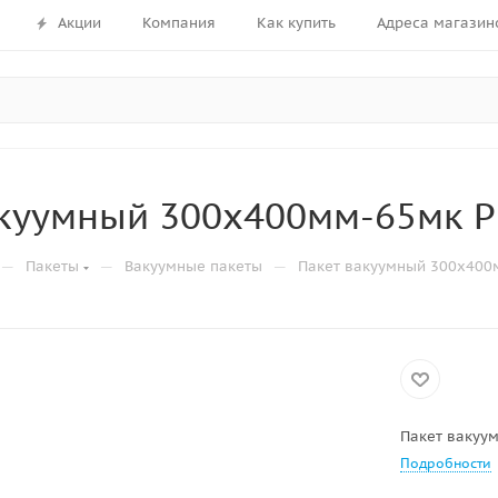
Акции
Компания
Как купить
Адреса магазин
куумный 300х400мм-65мк Р
—
—
—
Пакеты
Вакуумные пакеты
Пакет вакуумный 300х400
Пакет вакуу
Подробности