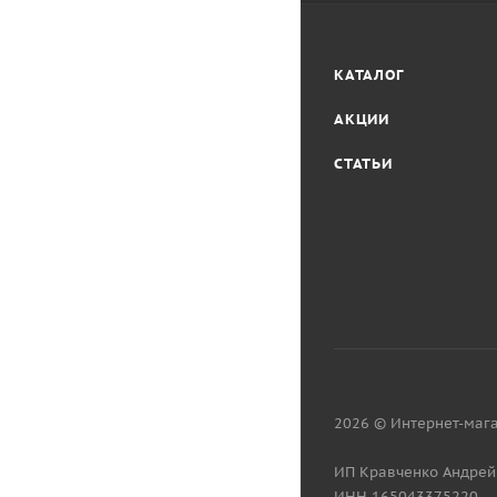
КАТАЛОГ
АКЦИИ
СТАТЬИ
2026 © Интернет-мага
ИП Кравченко Андрей
ИНН 165043375220