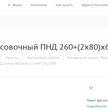
Акции
Компания
Как купить
Адреса магазин
совочный ПНД 260+(2х80)х6
—
—
—
Пакеты
Фасовочные пакеты
Фасовочные пакеты ПНД 
Д 260+(2х80)х650-11 НХР 250/2500
Пакет фасов
Подробности