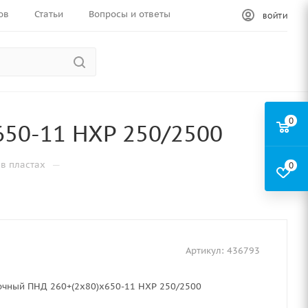
ов
Статьи
Вопросы и ответы
ВОЙТИ
0
50-11 НХР 250/2500
—
в пластах
0
Артикул:
436793
очный ПНД 260+(2х80)х650-11 НХР 250/2500