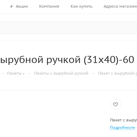
Акции
Компания
Как купить
Адреса магазин
вырубной ручкой (31х40)-60
—
—
—
Пакеты
Пакеты с вырубной ручкой
Пакет с вырубной р
Пакет с выру
Подробности