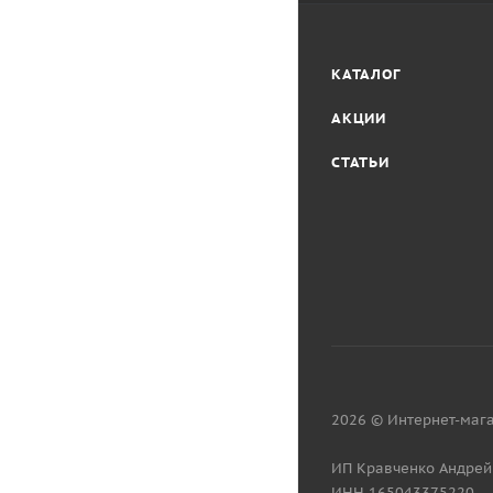
КАТАЛОГ
АКЦИИ
СТАТЬИ
2026 © Интернет-мага
ИП Кравченко Андрей
ИНН 165043375220