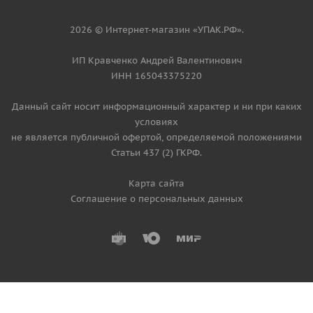
2026 © Интернет-магазин «УПАК.РФ».
ИП Кравченко Андрей Валентинович
ИНН 165043375220
Данный сайт носит информационный характер и ни при каких
условиях
не является публичной офертой, определяемой положениями
Статьи 437 (2) ГКРФ.
Карта сайта
Соглашение о персональных данных