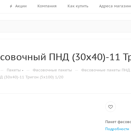
Акции
Компания
Как купить
Адреса магазин
совочный ПНД (30х40)-11 Тр
—
—
—
Пакеты
Фасовочные пакеты
Фасовочные пакеты ПНД 
 (30х40)-11 Тригон (5х100) 1/20
Пакет фасово
Подробности