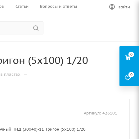
ов
Статьи
Вопросы и ответы
ВОЙТИ
0
игон (5х100) 1/20
—
в пластах
0
Артикул:
426101
чный ПНД (30х40)-11 Тригон (5х100) 1/20