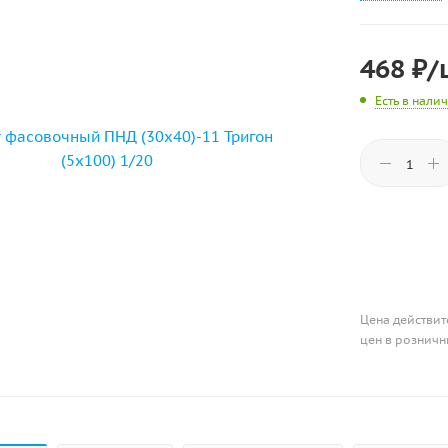
468
₽
/
Есть в нали
Цена действит
цен в розничн