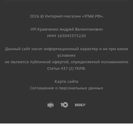
2026 © Интернет-магазин «УПАК.РФ».
ИП Кравченко Андрей Валентинович
ИНН 165043375220
Данный сайт носит информационный характер и ни при каких
условиях
не является публичной офертой, определяемой положениями
Статьи 437 (2) ГКРФ.
Карта сайта
Соглашение о персональных данных