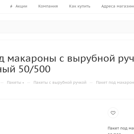
Акции
Компания
Как купить
Адреса магазин
д макароны с вырубной руч
ный 50/500
—
—
—
Пакеты
Пакеты с вырубной ручкой
Пакет под макарон
Пакет под ма