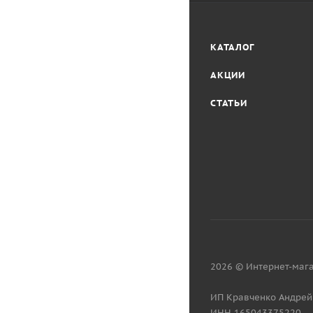
КАТАЛОГ
АКЦИИ
СТАТЬИ
2026 © Интернет-мага
ИП Кравченко Андрей
ИНН 165043375220