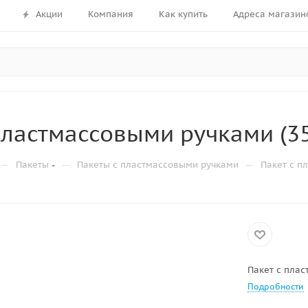
Акции
Компания
Как купить
Адреса магазин
пластмассовыми ручками (35
—
—
—
Пакеты
Пакеты с пластмассовыми ручками
Пакет с п
Пакет с плас
Подробности