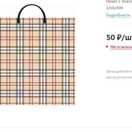
Пакет с плас
1/10/100
Подробности
50
₽
/ш
Нет в налич
Цена действит
цен в розничн