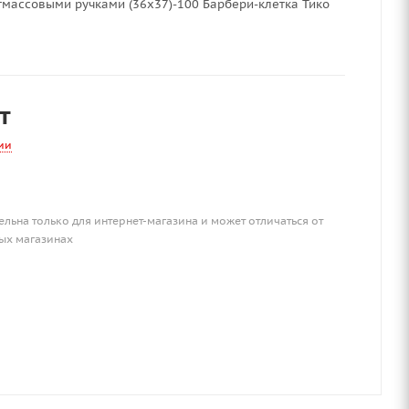
тмассовыми ручками (36х37)-100 Барбери-клетка Тико
т
ии
ельна только для интернет-магазина и может отличаться от
ых магазинах