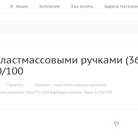
Акции
Компания
Как купить
Адреса магазин
пластмассовыми ручками (3
0/100
—
—
—
Пакеты
Пакеты с пластмассовыми ручками
ми ручками (36х37)-100 Барбери-клетка Тико 1/10/100