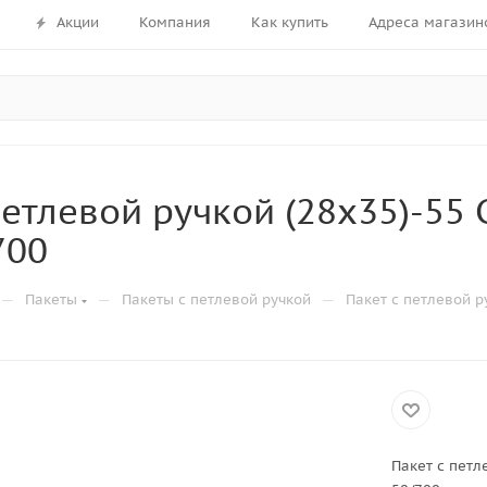
Акции
Компания
Как купить
Адреса магазин
петлевой ручкой (28х35)-55 
700
—
—
—
Пакеты
Пакеты с петлевой ручкой
Пакет с петлевой р
Пакет с петл