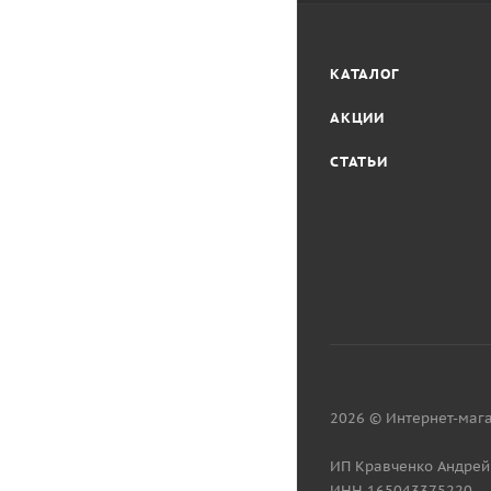
КАТАЛОГ
АКЦИИ
СТАТЬИ
2026 © Интернет-мага
ИП Кравченко Андрей
ИНН 165043375220