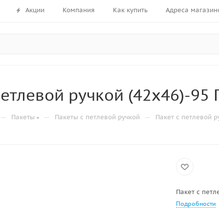
Акции
Компания
Как купить
Адреса магазин
петлевой ручкой (42х46)-95
—
—
—
Пакеты
Пакеты с петлевой ручкой
Пакет с петлевой р
Пакет с петл
Подробности