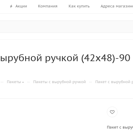
Акции
Компания
Как купить
Адреса магазин
вырубной ручкой (42х48)-90
—
—
—
Пакеты
Пакеты с вырубной ручкой
Пакет с вырубной 
Пакет с выру