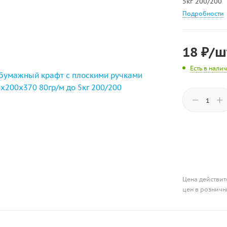
5кг 200/200
Подробности
18
₽
/ш
Есть в нали
Цена действит
цен в розничн