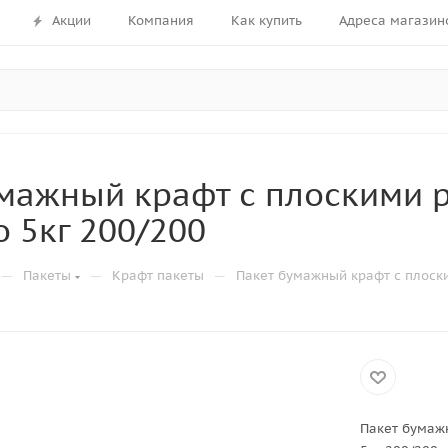
Акции
Компания
Как купить
Адреса магазин
мажный крафт с плоскими 
о 5кг 200/200
—
—
—
Пакеты
Крафт пакеты
Пакет бумажный крафт с плоск
Пакет бумаж