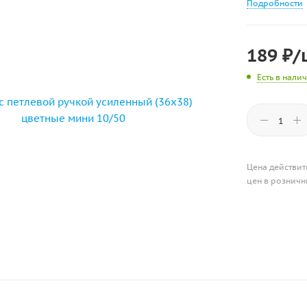
Подробности
189
₽
/
Есть в нали
Цена действит
цен в розничн