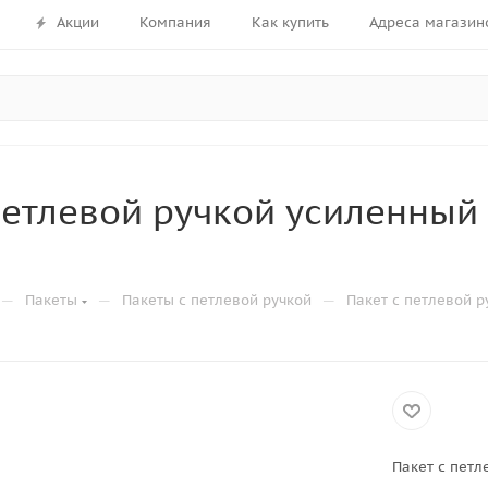
Акции
Компания
Как купить
Адреса магазин
петлевой ручкой усиленный
—
—
—
Пакеты
Пакеты с петлевой ручкой
Пакет с петлевой р
Пакет с петл