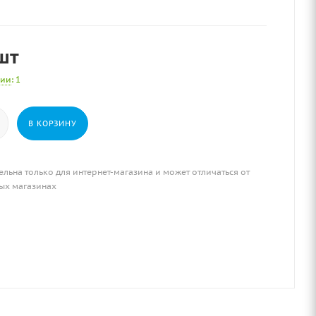
шт
чии
: 1
В КОРЗИНУ
ельна только для интернет-магазина и может отличаться от
ых магазинах