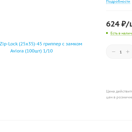
Подробности
624
₽
/
Есть в нали
Цена действит
цен в розничн