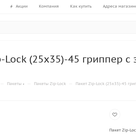
Акции
Компания
Как купить
Адреса магазин
p-Lock (25х35)-45 гриппер с
—
—
—
Пакеты
Пакеты Zip-Lock
Пакет Zip-Lock (25х35)-45 гри
Пакет Zip-Loc