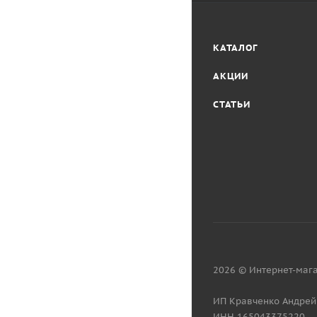
КАТАЛОГ
АКЦИИ
СТАТЬИ
2026 © Интернет-мага
ИП Кравченко Андрей
ИНН 165043375220