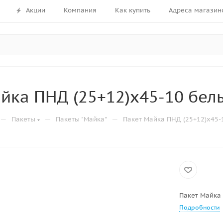
Акции
Компания
Как купить
Адреса магазин
йка ПНД (25+12)х45-10 бел
—
—
—
Пакеты
Пакеты "Майка"
Пакет Майка ПНД (25+12)х45-
Пакет Майка
Подробности