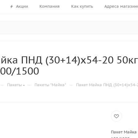
Акции
Компания
Как купить
Адреса магазин
йка ПНД (30+14)х54-20 50кг
00/1500
—
—
—
Пакеты
Пакеты "Майка"
Пакет Майка ПНД (30+14)х54-2
Пакет Майка 