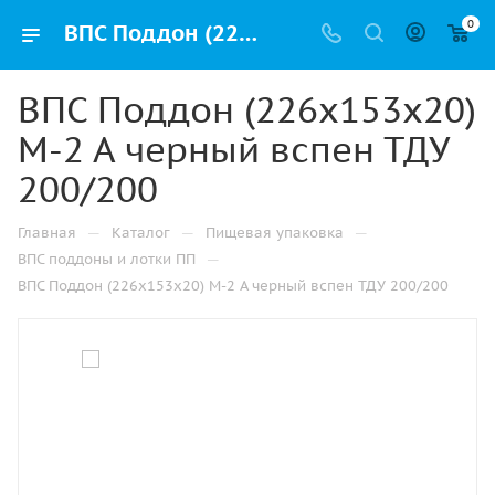
0
ВПС Поддон (226х153х20) М-2 А черный вспен ТДУ 200/200 купить оптом и розницу с доставкой в Ижевске
ВПС Поддон (226х153х20)
М-2 А черный вспен ТДУ
200/200
—
—
—
Главная
Каталог
Пищевая упаковка
—
ВПС поддоны и лотки ПП
ВПС Поддон (226х153х20) М-2 А черный вспен ТДУ 200/200