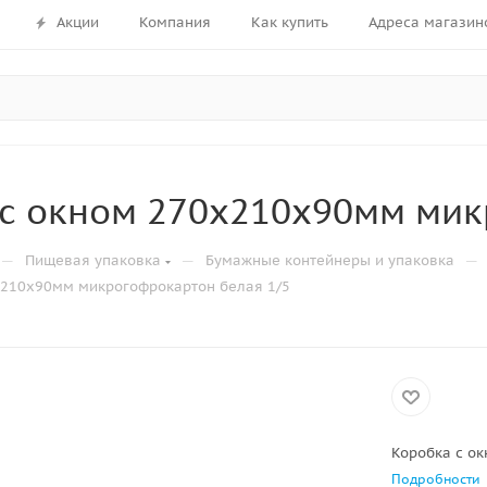
Акции
Компания
Как купить
Адреса магазин
с окном 270х210х90мм мик
—
—
—
Пищевая упаковка
Бумажные контейнеры и упаковка
х210х90мм микрогофрокартон белая 1/5
Коробка с о
Подробности