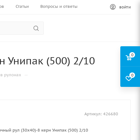
ов
Статьи
Вопросы и ответы
ВОЙТИ
0
 Унипак (500) 2/10
—
в рулонах
0
Артикул:
426680
чный рул (30х40)-8 керн Унипак (500) 2/10