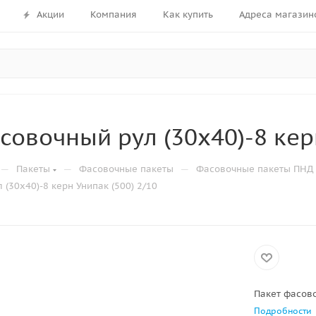
Акции
Компания
Как купить
Адреса магазин
совочный рул (30х40)-8 керн
—
—
—
Пакеты
Фасовочные пакеты
Фасовочные пакеты ПНД 
(30х40)-8 керн Унипак (500) 2/10
Пакет фасово
Подробности