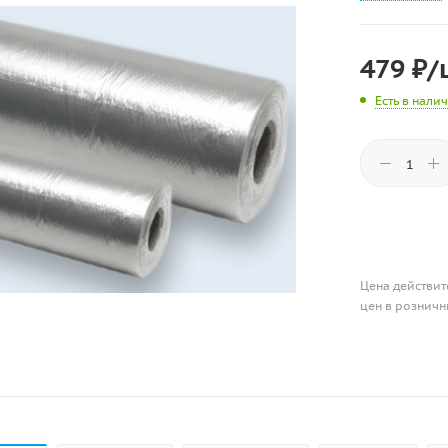
479
₽
/
Есть в нали
Цена действит
цен в розничн