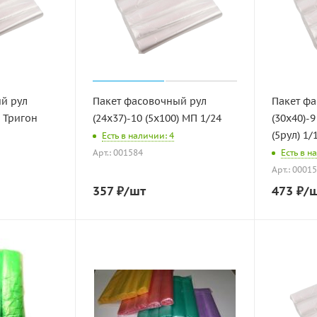
й рул
Пакет фасовочный рул
Пакет ф
) Тригон
(24х37)-10 (5х100) МП 1/24
(30х40)-9
(5рул) 1/
Есть в наличии: 4
Арт.: 001584
Есть в н
Арт.: 0001
357
₽
/шт
473
₽
/