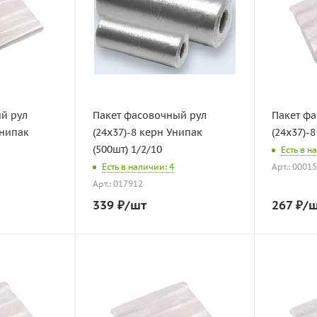
й рул
Пакет фасовочный рул
Пакет ф
Унипак
(24х37)-8 керн Унипак
(24х37)-8
(500шт) 1/2/10
Есть в н
Есть в наличии: 4
Арт.: 0001
Арт.: 017912
339
₽
/шт
267
₽
/