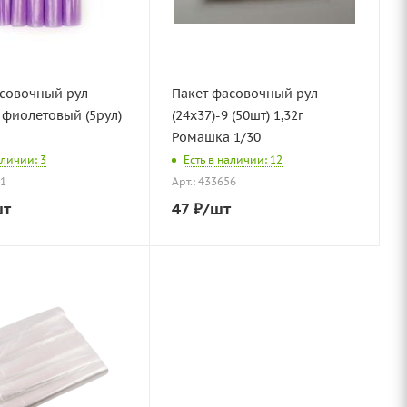
асовочный рул
Пакет фасовочный рул
8 фиолетовый (5рул)
(24х37)-9 (50шт) 1,32г
Ромашка 1/30
аличии: 3
Есть в наличии: 12
71
Арт.: 433656
шт
47
₽
/шт