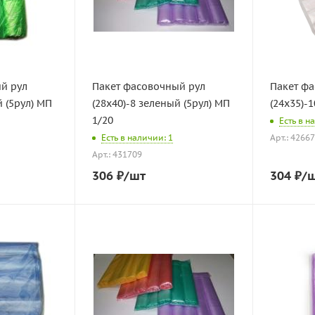
й рул
Пакет фасовочный рул
Пакет ф
й (5рул) МП
(28х40)-8 зеленый (5рул) МП
(24х35)-1
1/20
Есть в н
Есть в наличии: 1
Арт.: 4266
Арт.: 431709
306
₽
/шт
304
₽
/