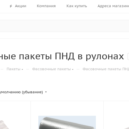
Акции
Компания
Как купить
Адреса магазин
ные пакеты ПНД в рулонах
—
—
—
Пакеты
Фасовочные пакеты
Фасовочные пакеты ПН
умолчанию (убывание)