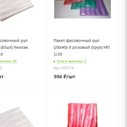
асовочный рул
Пакет фасовочный рул
 (85шт) Унипак
(28х40)-8 розовый (5рул) МП
10
1/20
аличии: 10
Есть в наличии: 2
53
Арт.: 433170
шт
306
₽
/шт