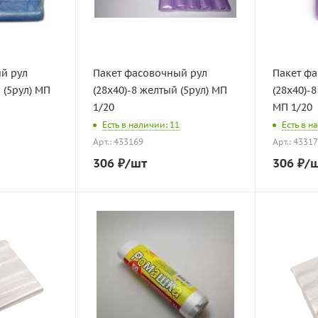
й рул
Пакет фасовочный рул
Пакет ф
 (5рул) МП
(28х40)-8 желтый (5рул) МП
(28х40)-
1/20
МП 1/20
Есть в наличии: 11
Есть в н
Арт.: 433169
Арт.: 4331
306
₽
/шт
306
₽
/