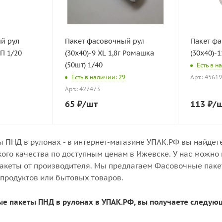
й рул
Пакет фасовочный рул
Пакет ф
МП 1/20
(30х40)-9 XL 1,8г Ромашка
(30х40)-
(50шт) 1/40
Есть в н
Есть в наличии: 29
Арт.: 4561
Арт.: 427473
65
₽
/шт
113
₽
/
 ПНД в рулонах - в интернет-магазине УПАК.РФ вы найдет
кого качества по доступным ценам в Ижевске. У нас можно
пакеты от производителя. Мы предлагаем Фасовочные пакет
продуктов или бытовых товаров.
е пакеты ПНД в рулонах в УПАК.РФ, вы получаете следу