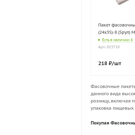
Пакет фасовочны
(24х35)-8 (5рул) 
Есть в наличии: 6
Арт.: 015710
218
₽
/шт
Фасовочные пакеты
данного вида высо
розницу, включая 
упаковка пищевых 
Покупая Фасовочны