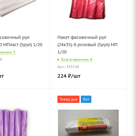
асовочный рул
Пакет фасовочный рул
0 МПласт (5рул) 1/20
(24х35)-8 розовый (5рул) МП
1/20
аличии: 5
78
Есть в наличии: 6
Арт.: 433148
шт
224
₽
/шт
Товар дня
Хит