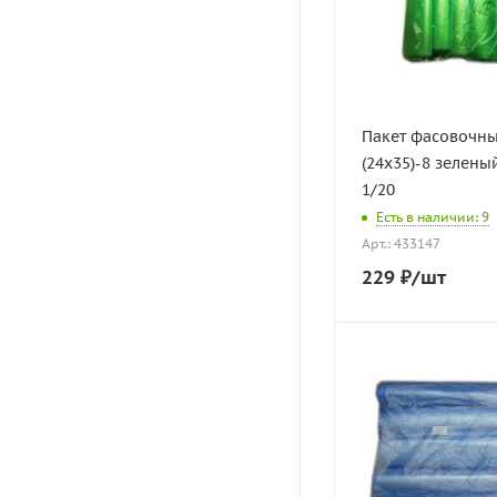
Пакет фасовочны
(24х35)-8 зелены
1/20
Есть в наличии: 9
Арт.: 433147
229
₽
/шт