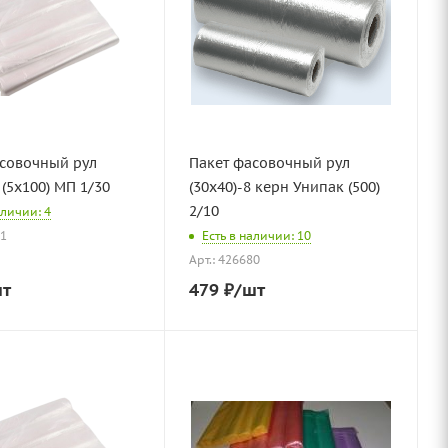
асовочный рул
Пакет фасовочный рул
 (5х100) МП 1/30
(30х40)-8 керн Унипак (500)
2/10
аличии: 4
51
Есть в наличии: 10
Арт.: 426680
шт
479
₽
/шт