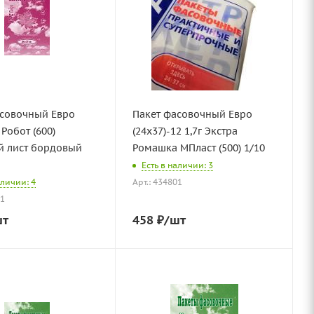
асовочный Евро
Пакет фасовочный Евро
 Робот (600)
(24х37)-12 1,7г Экстра
й лист бордовый
Ромашка МПласт (500) 1/10
Есть в наличии: 3
аличии: 4
Арт.: 434801
41
шт
458
₽
/шт