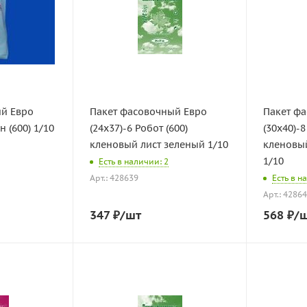
ый Евро
Пакет фасовочный Евро
Пакет ф
н (600) 1/10
(24х37)-6 Робот (600)
(30х40)-8
кленовый лист зеленый 1/10
кленовы
1/10
Есть в наличии: 2
Арт.: 428639
Есть в н
Арт.: 4286
347
₽
/шт
568
₽
/