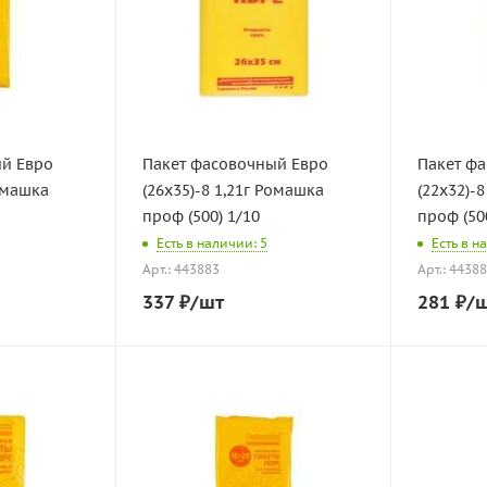
ый Евро
Пакет фасовочный Евро
Пакет ф
Ромашка
(26х35)-8 1,21г Ромашка
(22х32)-
проф (500) 1/10
проф (50
Есть в наличии: 5
Есть в н
Арт.: 443883
Арт.: 4438
337
₽
/шт
281
₽
/