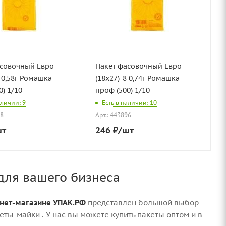
асовочный Евро
Пакет фасовочный Евро
8 0,58г Ромашка
(18х27)-8 0,74г Ромашка
0) 1/10
проф (500) 1/10
аличии: 9
Есть в наличии: 10
98
Арт.: 443896
шт
246
₽
/шт
для вашего бизнеса
нет-магазине УПАК.РФ
представлен большой выбор
еты-майки . У нас вы можете купить пакеты оптом и в