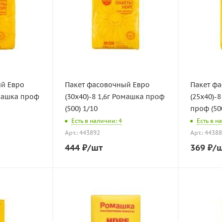
ый Евро
Пакет фасовочный Евро
Пакет ф
омашка проф
(30х40)-8 1,6г Ромашка проф
(25х40)-
(500) 1/10
проф (50
Есть в наличии: 4
Есть в н
Арт.: 443892
Арт.: 4438
444
₽
/шт
369
₽
/