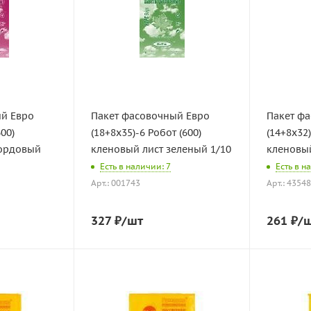
ый Евро
Пакет фасовочный Евро
Пакет ф
600)
(18+8х35)-6 Робот (600)
(14+8х32)
бордовый
кленовый лист зеленый 1/10
кленовый
Есть в наличии: 7
Есть в н
Арт.: 001743
Арт.: 4354
327
₽
/шт
261
₽
/