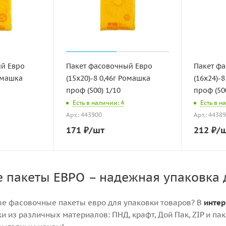
ый Евро
Пакет фасовочный Евро
Пакет ф
Ромашка
(15х20)-8 0,46г Ромашка
(16х24)-
проф (500) 1/10
проф (50
Есть в наличии: 4
Есть в н
Арт.: 443900
Арт.: 4438
171
₽
/шт
212
₽
/
 пакеты ЕВРО – надежная упаковка 
е фасовочные пакеты евро для упаковки товаров? В
интер
и из различных материалов: ПНД, крафт, Дой Пак, ZIP и пак