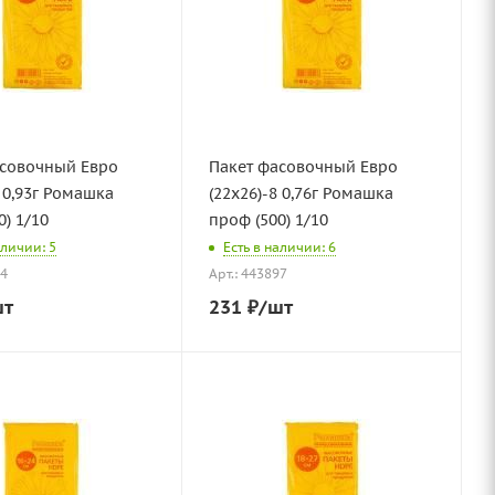
асовочный Евро
Пакет фасовочный Евро
8 0,93г Ромашка
(22х26)-8 0,76г Ромашка
0) 1/10
проф (500) 1/10
аличии: 5
Есть в наличии: 6
84
Арт.: 443897
шт
231
₽
/шт