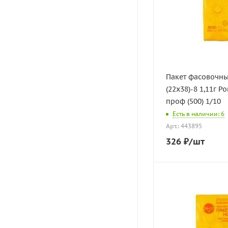
Пакет фасовочн
(22х38)-8 1,11г 
проф (500) 1/10
Есть в наличии: 6
Арт.: 443895
326
₽
/шт