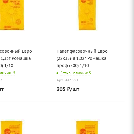
асовочный Евро
Пакет фасовочный Евро
8 1,33г Ромашка
(22х35)-8 1,02г Ромашка
0) 1/10
проф (500) 1/10
аличии: 5
Есть в наличии: 5
82
Арт.: 443880
шт
305
₽
/шт